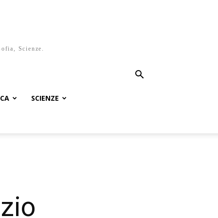
sofia, Scienze.
ICA
SCIENZE
izio