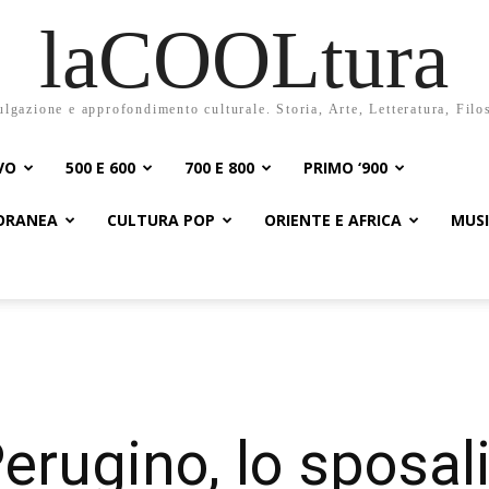
laCOOLtura
ulgazione e approfondimento culturale. Storia, Arte, Letteratura, Filo
VO
500 E 600
700 E 800
PRIMO ‘900
PORANEA
CULTURA POP
ORIENTE E AFRICA
MUS
Perugino, lo sposal