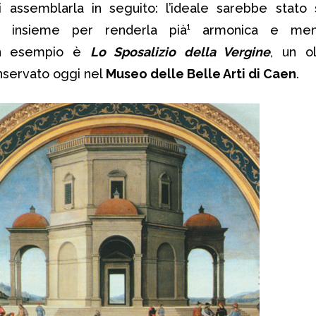
assemblarla in seguito: l’ideale sarebbe stato s
o insieme per renderla pià¹ armonica e meno
Un esempio è
Lo Sposalizio della Vergine
, un o
onservato oggi nel
Museo delle Belle Arti di Caen
.