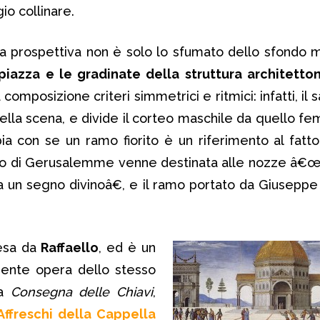
io collinare.
lla prospettiva non è solo lo sfumato dello sfondo 
iazza e le gradinate della struttura architetto
composizione criteri simmetrici e ritmici: infatti, il
ella scena, e divide il corteo maschile da quello fem
a con se un ramo fiorito è un riferimento al fatt
io di Gerusalemme venne destinata alle nozze â€œ
 un segno divinoâ€, e il ramo portato da Giuseppe f
resa da
Raffaello
, ed è un
ente opera dello stesso
la
Consegna delle Chiavi
,
 Affreschi della Cappella