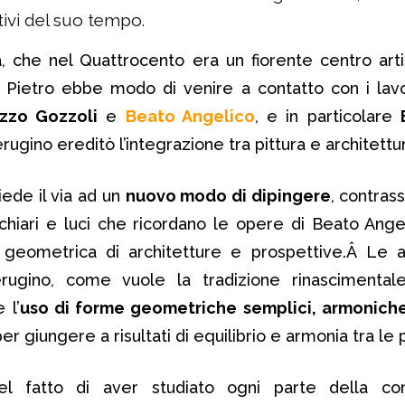
ttivi del suo tempo.
a
, che nel Quattrocento era un fiorente centro artis
, Pietro ebbe modo di venire a contatto con i lav
zzo Gozzoli
e
Beato Angelico
, e in particolare
erugino ereditò l’integrazione tra pittura e architettu
iede il via ad un
nuovo modo di dipingere
, contras
 chiari e luci che ricordano le opere di Beato Angel
eometrica di architetture e prospettive.Â Le ar
rugino, come vuole la tradizione rinascimental
 l’
uso di forme geometriche semplici, armonich
r giungere a risultati di equilibrio e armonia tra le p
el fatto di aver studiato ogni parte della co