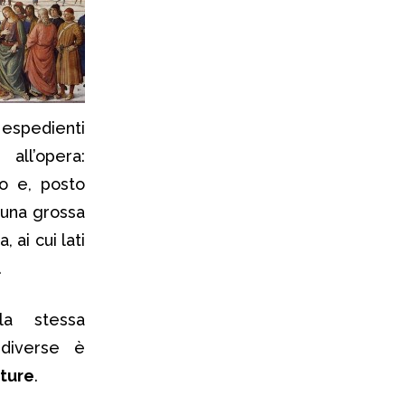
 espedienti
all’opera:
to e, posto
 una grossa
 ai cui lati
.
la stessa
diverse è
tture
.