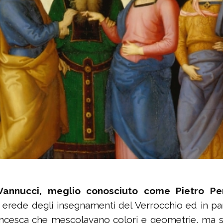
 Vannucci, meglio conosciuto come Pietro Pe
erede degli insegnamenti del Verrocchio ed in par
Francesca che mescolavano colori e geometrie, ma 