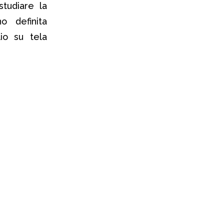
tudiare la
 definita
lio su tela