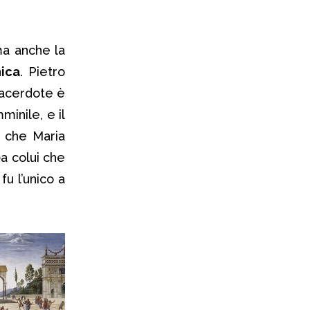
ma anche la
nica
. Pietro
 sacerdote è
minile, e il
o che Maria
a colui che
u l’unico a