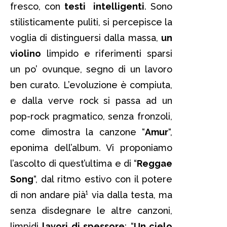
fresco, con
testi intelligenti
. Sono
stilisticamente puliti, si percepisce la
voglia di distinguersi dalla massa,
un
violino
limpido e riferimenti sparsi
un po’ ovunque, segno di un lavoro
ben curato. L’evoluzione è compiuta,
e dalla verve rock si passa ad un
pop-rock pragmatico, senza fronzoli,
come dimostra la canzone “
Amur
“,
eponima dell’album. Vi proponiamo
l’ascolto di quest’ultima e di
“
Reggae
Song
“, dal ritmo estivo con il potere
di non andare pià¹ via dalla testa, ma
senza disdegnare le altre canzoni,
limpidi
lavori di spessore
: “
Un cielo