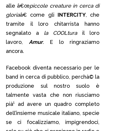
alle â€œ
piccole creature in cerca di
gloria
â€ come gli
INTERCITY
, che
tramite il loro chitarrista hanno
segnalato a
la COOLtura
il loro
lavoro,
Amur
. E lo ringraziamo
ancora.
Facebook diventa necessario per le
band in cerca di pubblico, perchà© la
produzione sul nostro suolo è
talmente vasta che non riusciamo
pià¹ ad avere un quadro completo
dell’insieme musicale italiano, specie
se ci focalizziamo, impigrendoci,