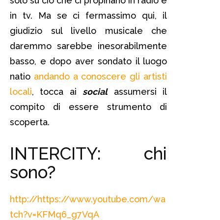
solo su ciò che ci propinano in radio e
in tv. Ma se ci fermassimo qui, il
giudizio sul livello musicale che
daremmo sarebbe inesorabilmente
basso, e dopo aver sondato il luogo
natio
andando a conoscere gli artisti
locali
, tocca ai
social
assumersi il
compito di essere strumento di
scoperta.
INTERCITY: chi
sono?
http://https://www.youtube.com/wa
tch?v=KFMq6_g7VqA