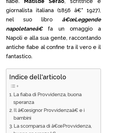
fiabe.
Matilde Serao
, scrittrice e
giornalista italiana (1856 â€“ 1927),
nel suo libro
â€œLeggende
napoletaneâ€
fa un omaggio a
Napoli e alla sua gente, raccontando
antiche fiabe al confine tra il vero e il
fantastico.
Indice dell'articolo
La fiaba di Provvidenza, buona
speranza
Il â€œsignor Provvidenzaâ€ e i
bambini
La scomparsa di â€œProvvidenza,