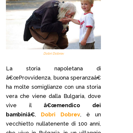
Dobri Dobrev
La storia napoletana di
â€œProvvidenza, buona speranzaâ€
ha molte somiglianze con una storia
vera che viene dalla Bulgaria, dove
vive il
â€œmendico dei
bambiniâ€
,
Dobri Dobrev
, è un
vecchietto nullatenente di 100 anni,
che vive in Bulgaria, in un villaggio