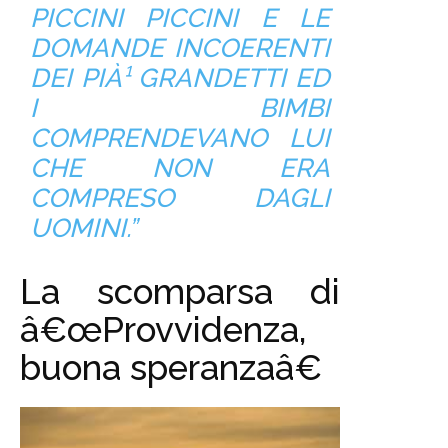
PICCINI PICCINI E LE
DOMANDE INCOERENTI
DEI PIÀ¹ GRANDETTI ED
I BIMBI
COMPRENDEVANO LUI
CHE NON ERA
COMPRESO DAGLI
UOMINI.”
La scomparsa di
â€œProvvidenza,
buona speranzaâ€