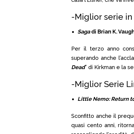
-Miglior serie i
Saga
di Brian K. Vaug
Per il terzo anno con
superando anche l’accl
Dead
” di Kirkman e la se
-Miglior Serie L
Little Nemo: Return t
Sconfitto anche il preq
quasi cento anni, ritor