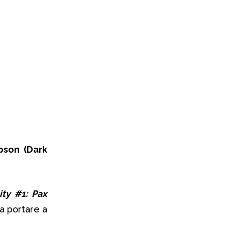
pson
(Dark
ity #1: Pax
a portare a