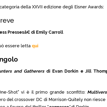
r categoria della XXVII edizione degli Eisner Awards:
Breve
s Pressesâ€ di Emily Carroll
può essere letta
qui
ingolo
unters and Gatherers
di Evan Dorkin e Jill Thom
One-Shot” vi è il primo grande sconfitto:
Multivers
ro del crossover DC di Morrison-Quitely non riesce 
ce a favore del thriller “
cagnesco
”
di Dorkin.