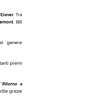
Eisner.
Tra
remont
, Bill
l genere
tanti premi
“
Ritorno a
stile grazie