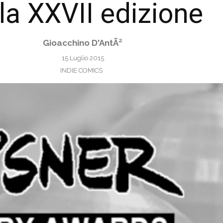
la XXVII edizione
Gioacchino D'AntÃ²
15 Luglio 2015
INDIE COMICS