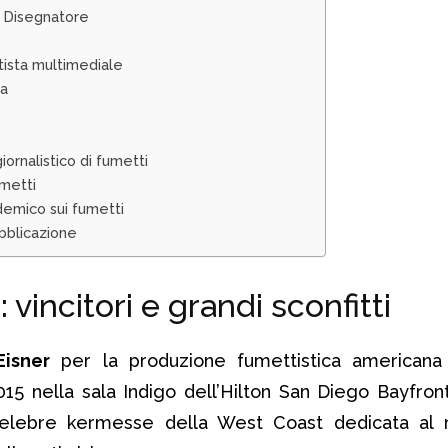
e Disegnatore
rtista multimediale
ta
iornalistico di fumetti
umetti
demico sui fumetti
ubblicazione
vincitori e grandi sconfitti
Eisner
per la produzione fumettistica americana 
2015 nella sala Indigo dell’Hilton San Diego Bayfront
celebre kermesse della West Coast dedicata al