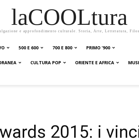
laCOOLtura
ulgazione e approfondimento culturale. Storia, Arte, Letteratura, Filo
VO
500 E 600
700 E 800
PRIMO ‘900
PORANEA
CULTURA POP
ORIENTE E AFRICA
MUS
wards 2015: i vinci