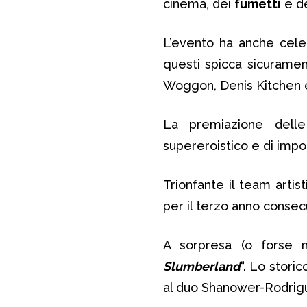
cinema, dei
fumetti
e de
L’evento ha anche celebr
questi spicca sicurame
Woggon, Denis Kitchen 
La premiazione dell
supereroistico e di impo
Trionfante il team artist
per il terzo anno consecu
A sorpresa (o forse n
Slumberland
“. Lo stori
al duo Shanower-Rodri