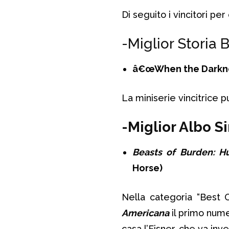
Di seguito i vincitori pe
-Miglior Storia 
â€œWhen the Darknes
La miniserie vincitrice 
-Miglior Albo S
Beasts of Burden: H
Horse)
Nella categoria “Best 
Americana
il primo nume
casa l’Eisner, che va inve