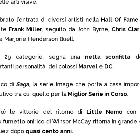
lle arti visive.
ato l’entrata di diversi artisti nella
Hall Of Fame 
nte
Frank Miller
, seguito da John Byrne,
Chris Cla
e Marjorie Henderson Buell.
e 29 categorie, segna una
netta sconfitta
de
rtanti personalità dei colossi
Marvel
e
DC
.
ico di
Saga
, la serie Image che porta a casa impor
tivo tra cui quello per la
Miglior Serie in Corso
.
o) le vittorie del ritorno di
Little Nemo
con 
co fumetto onirico di Winsor McCay ritorna in grande 
guez dopo
quasi cento anni
.