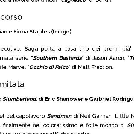
n corso
han e Fiona Staples
(Image)
secutivo,
Saga
porta a casa uno dei premi pià¹ i
amata serie “
Southern Bastards
” di Jason Aaron, “
T
rie Marvel “
Occhio di Falco
” di Matt Fraction.
imitata
o Slumberland,
di Eric Shanower e Garbriel Rodrig
uel del capolavoro
Sandman
di Neil Gaiman. Little
na finalmente nel coloratissimo e folle mondo di
Sl