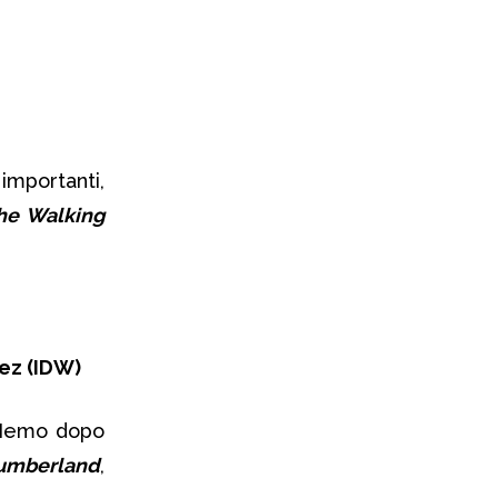
mportanti,
he Walking
uez
(IDW)
 Nemo dopo
umberland
,