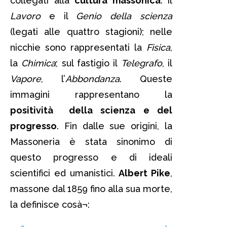
collegati alla
cultura massonica
: il
Lavoro
e il
Genio della scienza
(legati alle quattro stagioni); nelle
nicchie sono rappresentati la
Fisica
,
la
Chimica
; sul fastigio il
Telegrafo
, il
Vapore
, l’
Abbondanza
. Queste
immagini rappresentano la
positività della scienza e del
progresso
. Fin dalle sue origini, la
Massoneria è stata sinonimo di
questo progresso e di ideali
scientifici ed umanistici.
Albert Pike
,
massone dal 1859 fino alla sua morte,
la definisce cosà¬: