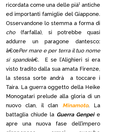
ricordata come una delle pià¹ antiche
ed importanti famiglie del Giappone.
Osservandone lo stemma a forma di
cho
(farfalla), si potrebbe quasi
addurre un paragone dantesco:
â€œ
Per mare e per terra il tuo nome
si spande
â€. E se l’Alighieri si era
visto tradito dalla sua amata Firenze,
la stessa sorte andrà a toccare i
Taira. La guerra oggetto della Heike
Monogatari prelude alla gloria di un
nuovo clan, il clan
Minamoto
. La
battaglia chiude la
Guerra Genpei
e
apre una nuova fase dell’impero