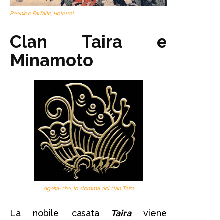
Peonie e Farfalle; Hokusai
Clan Taira e
Minamoto
Ageha-cho; lo stemma del clan Taira
La nobile casata
Taira
viene