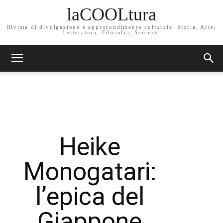
laCOOLtura
Rivista di divulgazione e approfondimento culturale. Storia, Arte,
Letteratura, Filosofia, Scienze.
Heike
Monogatari:
l’epica del
Giappone