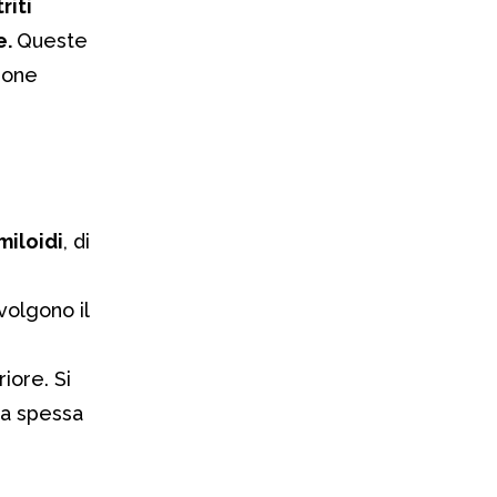
riti
e.
Queste
ione
iloidi
, di
olgono il
iore. Si
na spessa