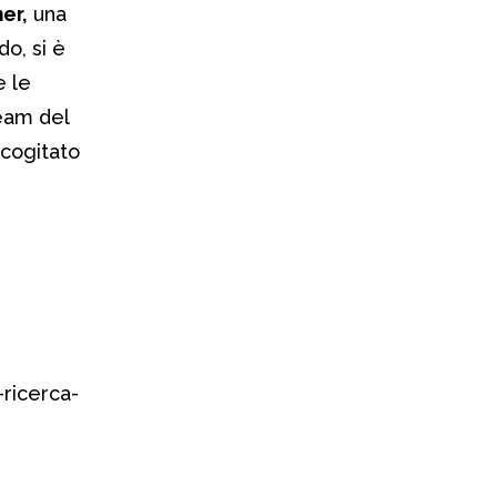
er,
una
do, si è
e le
team del
cogitato