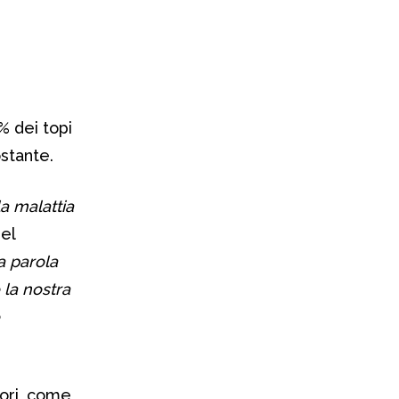
5% dei topi
ostante.
a malattia
el
a parola
 la nostra
iori, come