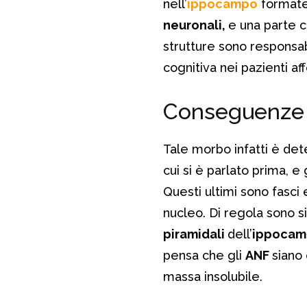
nell’
ippocampo
formate 
neuronali,
e una parte c
strutture sono responsab
cognitiva nei pazienti af
Conseguenze 
Tale morbo infatti è det
cui si è parlato prima, e 
Questi ultimi sono fasci 
nucleo. Di regola sono si
piramidali
dell’
ippoca
pensa che gli
ANF
siano
massa insolubile.