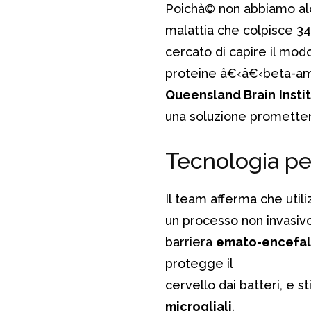
Poichà© non abbiamo alcu
malattia che colpisce 343
cercato di capire il modo
proteine â€‹â€‹beta-amil
Queensland Brain
Insti
una soluzione promettent
Tecnologia per
Il team afferma che utili
un processo non invasivo
barriera
emato-encefal
protegge il
cervello dai batteri, e s
microgliali
.