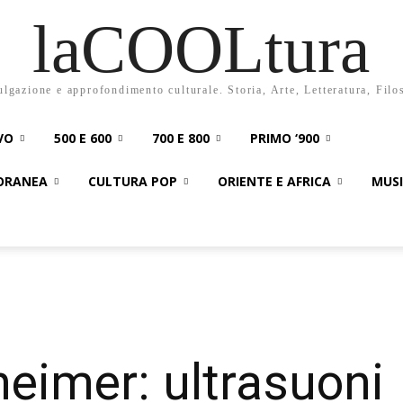
laCOOLtura
ulgazione e approfondimento culturale. Storia, Arte, Letteratura, Filo
VO
500 E 600
700 E 800
PRIMO ‘900
PORANEA
CULTURA POP
ORIENTE E AFRICA
MUS
heimer: ultrasuoni