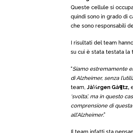
Queste cellule si occupan
quindi sono in grado di ca
che sono responsabili d
I risultati del team hanno
su cui è stata testata la
“
Siamo estremamente entu
di Alzheimer, senza l’util
team,
Jà¼rgen Gà¶tz,
‘svolta’, ma in questo c
comprensione di questa 
all’Alzheimer
.”
Il team infatti sta pensa