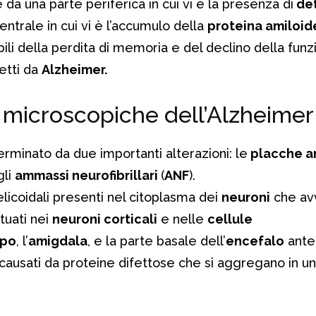
da una parte periferica in cui vi è la presenza di
det
entrale in cui vi è l’accumulo della
proteina amiloid
ili della perdita di memoria e del declino della funz
fetti da
Alzheimer.
microscopiche dell’Alzheimer
erminato da due importanti alterazioni: le
placche am
gli
ammassi neurofibrillari
(
ANF
).
elicoidali presenti nel citoplasma dei
neuroni
che avv
tuati nei
neuroni corticali
e nelle
cellule
mpo
, l’
amigdala
, e la parte basale dell’
encefalo
anter
 causati da proteine difettose che si aggregano in u