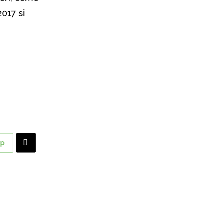
2017 si
p