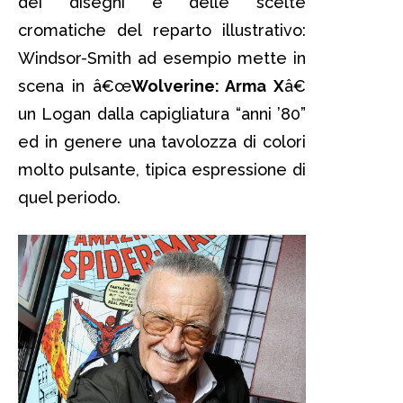
dei disegni e delle scelte
cromatiche del reparto illustrativo:
Windsor-Smith ad esempio mette in
scena in â€œ
Wolverine: Arma X
â€
un Logan dalla capigliatura “anni ’80”
ed in genere una tavolozza di colori
molto pulsante, tipica espressione di
quel periodo.