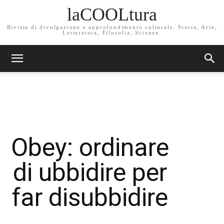
laCOOLtura
Rivista di divulgazione e approfondimento culturale. Storia, Arte,
Letteratura, Filosofia, Scienze.
Obey: ordinare
di ubbidire per
far disubbidire