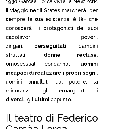
1930 Garcà­a Lorca
vivrà a New York.
Il viaggio negli States marcherà per
sempre la sua esistenza; è là¬ che
conoscerà i protagonisti dei suoi
capolavori: poveri,
zingari,
perseguitati
, bambini
sfruttati,
donne recluse
,
omosessuali condannati,
uomini
incapaci di realizzare i propri
sogni
,
uomini annullati dal potere, la
minoranza, gli emarginati, i
diversi
… gli
ultimi
appunto.
Il teatro di Federico
Garcà­a Lorca