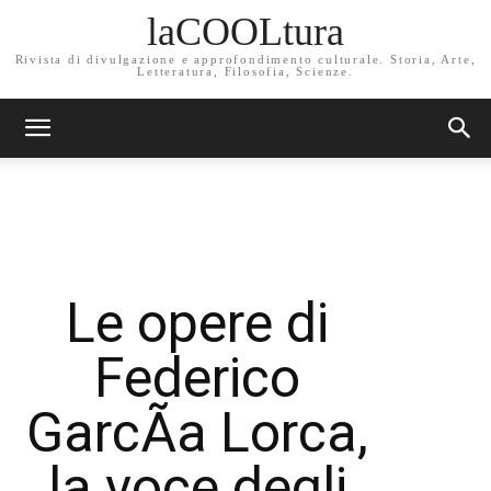
laCOOLtura
Rivista di divulgazione e approfondimento culturale. Storia, Arte,
Letteratura, Filosofia, Scienze.
Le opere di
Federico
GarcÃ­a Lorca,
la voce degli