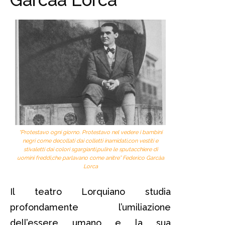
“Protestavo ogni giorno. Protestavo nel vedere i bambini
negri come decollati dai colletti inamidati,con vestiti e
stivaletti dai colori sgargianti,pulire le sputacchiere di
uomini freddi,che parlavano come anitre” Federico Garcà­a
Lorca
Il teatro Lorquiano studia
profondamente l’umiliazione
dell’essere umano e la sua