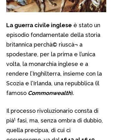
La guerra civile inglese
è stato un
episodio fondamentale della storia
britannica perchà© riuscà¬ a
spodestare, per la prima e l’unica
volta, la monarchia inglese e a
rendere l’Inghilterra, insieme con la
Scozia e l’Irlanda, una repubblica (il
famoso
Commonwealth
).
Il processo rivoluzionario consta di
pià¹ fasi, ma, senza ombra di dubbio,
quella precipua, di cui ci
occuperemo, va dal
1642 al 1649
.