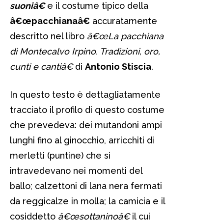
suoniâ€
e il costume tipico della
â€œpacchianaâ€
accuratamente
descritto nel libro
â€œLa pacchiana
di Montecalvo Irpino. Tradizioni, oro,
cunti e cantiâ€
di
Antonio Stiscia
.
In questo testo è dettagliatamente
tracciato il profilo di questo costume
che prevedeva: dei mutandoni ampi
lunghi fino al ginocchio, arricchiti di
merletti (puntine) che si
intravedevano nei momenti del
ballo; calzettoni di lana nera fermati
da reggicalze in molla; la camicia e il
cosiddetto
â€œsottaninoâ€
il cui