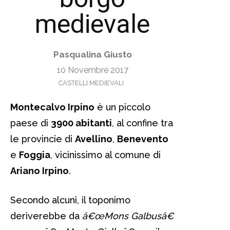
medievale
Pasqualina Giusto
10 Novembre 2017
CASTELLI MEDIEVALI
Montecalvo Irpino
è un piccolo
paese di
3900 abitanti
, al confine tra
le provincie di
Avellino
,
Benevento
e
Foggia
, vicinissimo al comune di
Ariano Irpino
.
Secondo alcuni, il toponimo
deriverebbe da
â€œMons Galbusâ€