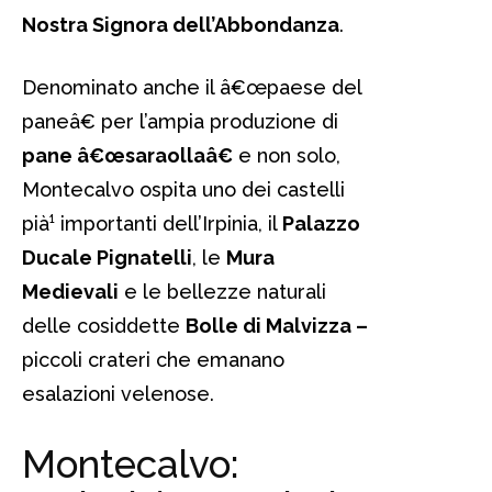
Nostra Signora dell’Abbondanza
.
Denominato anche il â€œpaese del
paneâ€ per l’ampia produzione di
pane â€œsaraollaâ€
e non solo,
Montecalvo ospita uno dei castelli
pià¹ importanti dell’Irpinia, il
Palazzo
Ducale Pignatelli
, le
Mura
Medievali
e le bellezze naturali
delle cosiddette
Bolle di Malvizza –
piccoli crateri che emanano
esalazioni velenose.
Montecalvo: