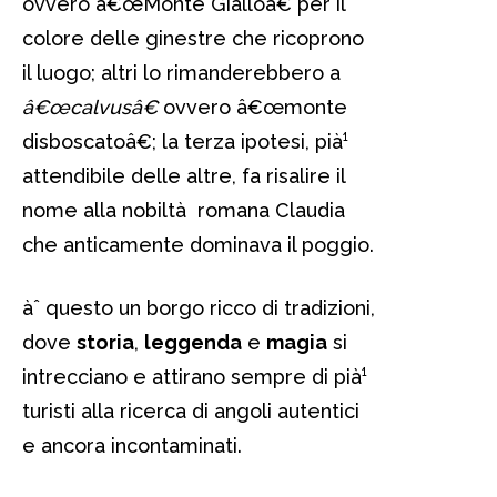
ovvero â€œMonte Gialloâ€ per il
colore delle ginestre che ricoprono
il luogo; altri lo rimanderebbero a
â€œcalvusâ€
ovvero â€œmonte
disboscatoâ€; la terza ipotesi, pià¹
attendibile delle altre, fa risalire il
nome alla nobiltà romana Claudia
che anticamente dominava il poggio.
àˆ questo un borgo ricco di tradizioni,
dove
storia
,
leggenda
e
magia
si
intrecciano e attirano sempre di pià¹
turisti alla ricerca di angoli autentici
e ancora incontaminati.