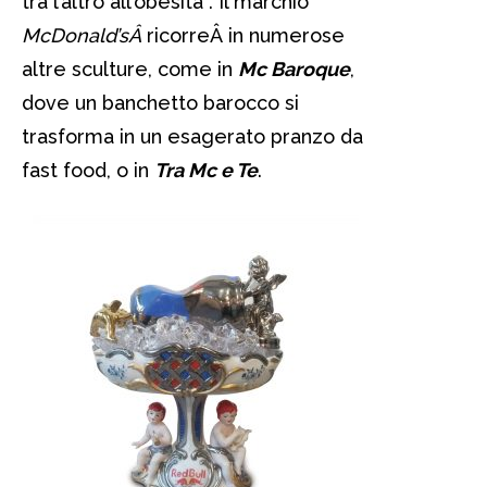
tra l’altro all’obesità . Il marchio
McDonald’sÂ
ricorreÂ in numerose
altre sculture, come in
Mc Baroque
,
dove un banchetto barocco si
trasforma in un esagerato pranzo da
fast food, o in
Tra Mc e Te
.