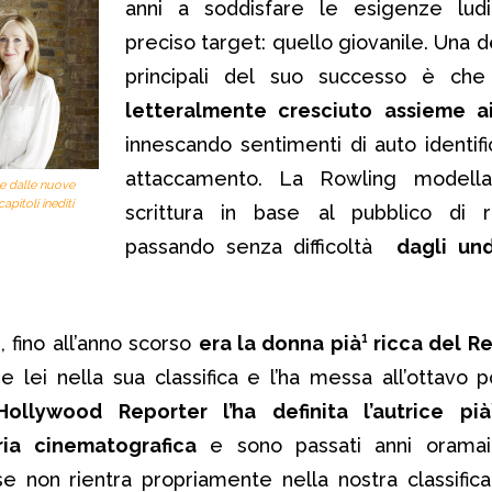
anni a soddisfare le esigenze lud
preciso target: quello giovanile. Una d
principali del suo successo è ch
letteralmente cresciuto assieme a
innescando sentimenti di auto identif
attaccamento. La Rowling modell
te dalle nuove
apitoli inediti
scrittura in base al pubblico di ri
passando senza difficoltà
dagli und
 fino all’anno scorso
era la donna pià¹ ricca del R
 lei nella sua classifica e l’ha messa all’ottavo p
Hollywood Reporter l’ha definita l’autrice pi
tria cinematografica
e sono passati anni oramai d
 se non rientra propriamente nella nostra classific