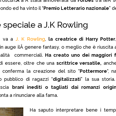
roscuri
.Â
àˆÂ stata annoverata da
Forbes
tra leÂ sc
ndo ed ha vinto il “
Premio Letterario nazionale
” d
speciale a J.K Rowling
e va a
J. K Rowling
,
la creatrice di Harry Potter
 in auge ilÂ genere fantasy, o meglio che è riuscita
zialità commerciali.
H
a creato uno dei maggiori f
di essere, oltre che una
scrittrice versatile,
anche
 conferma la creazione del sito “
Pottermore
“, n
 pubblico di ragazzi “
digitalizzati
” la sua storia
ascia
brani inediti o tagliati dai romanzi origi
nta a rinunciare alla fama.
Ha saputo interpretare bene i tempi