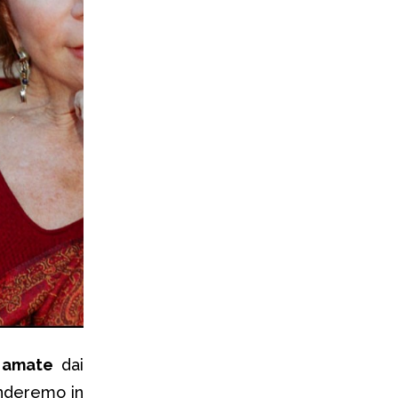
¹ amate
dai
enderemo in