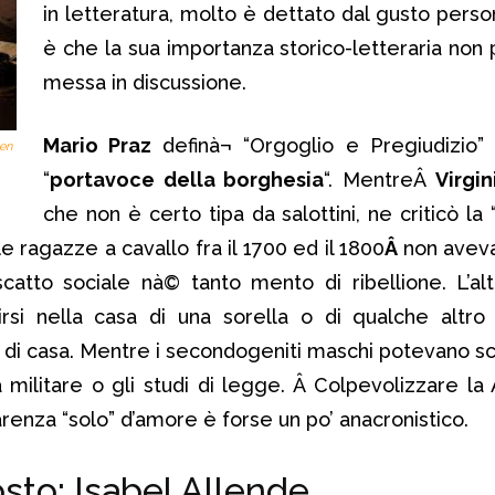
in letteratura, molto è dettato dal gusto perso
è che la sua importanza storico-letteraria non
messa in discussione.
Mario Praz
definà¬ “Orgoglio e Pregiudizio” 
ten
“
portavoce della borghesia
“. MentreÂ
Virgi
che non è certo tipa da salottini, ne criticò la 
 le ragazze a cavallo fra il 1700 ed il 1800
Â
non avev
scatto sociale nà© tanto mento di ribellione. L’alt
irsi nella casa di una sorella o di qualche altr
 di casa. Mentre i secondogeniti maschi potevano sc
ra militare o gli studi di legge. Â Colpevolizzare la
renza “solo” d’amore è forse un po’ anacronistico.
sto: Isabel Allende