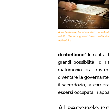
Anne Hathaway ha interpretato Jane Aus
nel film “Becoming Jane” basato sulla vita
dell’autrice
di ribellione
“. In realtà
grandi possibilità di ri
matrimonio era trasfer
diventare la governante
il sacerdozio, la carrie
essersi occupata in appa
Al secondo po