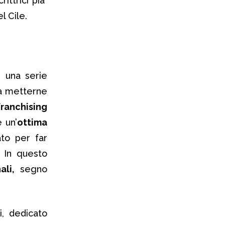
rittrici pià¹
el Cile.
, una serie
 a metterne
ranchising
 un’
ottima
ato per far
. In questo
nali,
segno
, dedicato