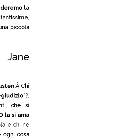
uderemo la
tantissime,
 una piccola
o Jane
usten.
Â Chi
giudizio
“?.
nti, che si
O
la si ama
ola e chi ne
e ogni cosa