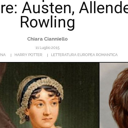
e: Austen, Allende
Rowling
Chiara Cianniello
11 Luglio 2015
INA
HARRY POTTER
LETTERATURA EUROPEA ROMANTICA