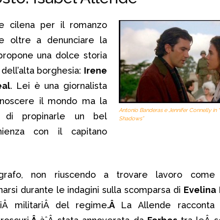
ce cilena per il romanzo
e oltre a denunciare la
 propone una dolce storia
dell’alta borghesia:
Irene
eal
. Lei è una giornalista
noscere il mondo ma la
Antonio Banderas e Jennifer Connelly in 
di propinarle un bel
Shadows”
ienza con il capitano
ografo, non riuscendo a trovare lavoro come 
arsi durante le indagini sulla scomparsa di
Evelina
iÂ militariÂ del regime
.Â
La Allende racconta 