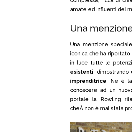
complessa, ricca di chia
amate ed influenti del mo
Una menzione 
Una menzione special
iconica che ha riportato
in luce tutte le poten
esistenti
, dimostrando 
imprenditrice
. Ne è la
conoscere ad un nuovo
portale la Rowling ril
cheÂ non è mai stata pro