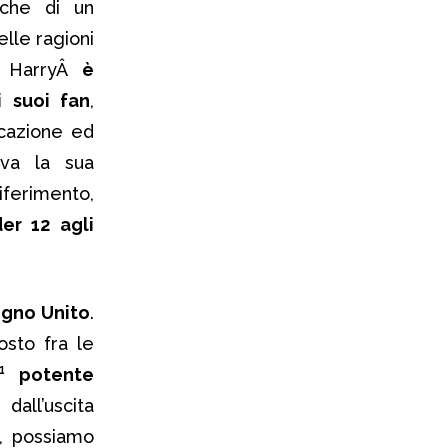
iche di un
elle ragioni
e HarryÂ
è
i suoi fan
,
icazione ed
ava la sua
ferimento,
er 12 agli
egno Unito
.
osto fra le
à¹ potente
all’uscita
a, possiamo