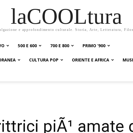
laCOOLtura
ulgazione e approfondimento culturale. Storia, Arte, Letteratura, Filo
VO
500 E 600
700 E 800
PRIMO ‘900
PORANEA
CULTURA POP
ORIENTE E AFRICA
MUS
ittrici piÃ¹ amate 