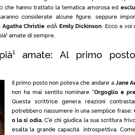
ci che hanno trattato la tematica amorosa ed
escl
saranno considerate alcune figure, seppure impor
o
Agatha Christie
edÂ
Emily Dickinson
. Ecco a voi
i pià¹ amate di sempre.
i pià¹ amate: Al primo post
Il primo posto non poteva che andare a
Jane A
non ha mai sentito nominare “
Orgoglio e pre
Questa scrittrice genera reazioni contrasta
potrebbero riassumere in una semplice frase:
o la si odia.
C’è chi giudica la sua scrittura friv
esalta la grande capacità introspettiva. Com