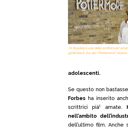
J.K Rowling è una delle scrittrici pià¹ ama
generazioni. Sul sito “Pottermore” rilascia c
adolescenti.
Se questo non bastasse,
Forbes
ha inserito anche
scrittrici pià¹ amate.
nell’ambito dell’indus
dell’ultimo film. Anche