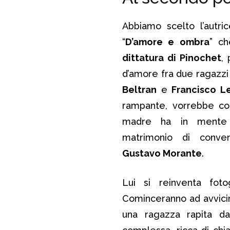
Abbiamo scelto l’autri
“
D’amore e ombra
” ch
dittatura di Pinochet
,
d’amore fra due ragazzi 
Beltran
e
Francisco L
rampante, vorrebbe co
madre ha in mente 
matrimonio di conven
Gustavo Morante
.
Lui si reinventa fot
Cominceranno ad avvicin
una ragazza rapita da