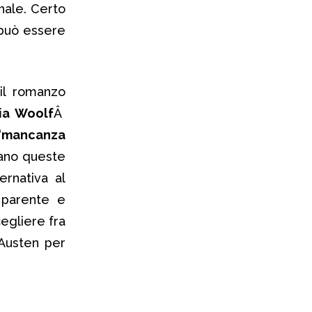
nale. Certo
 può essere
il romanzo
nia Woolf
Â
“
mancanza
ano queste
ernativa al
o parente e
egliere fra
 Austen per