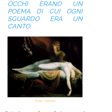
OCCHI ERANO UN
POEMA DI CUI OGNI
SGUARDO ERA UN
CANTO.
Fussli – L’Incubo