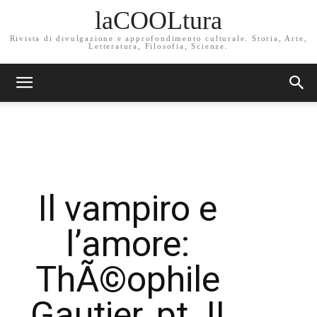
laCOOLtura
Rivista di divulgazione e approfondimento culturale. Storia, Arte,
Letteratura, Filosofia, Scienze.
Il vampiro e
l’amore:
ThÃ©ophile
Gautier, pt. II