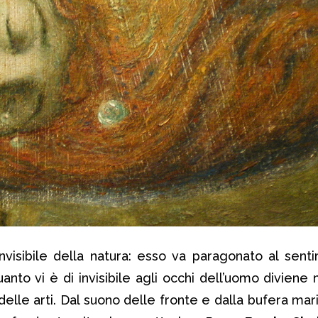
nvisibile della natura: esso va paragonato al senti
uanto vi è di invisibile agli occhi dell’uomo diviene
delle arti. Dal suono delle fronte e dalla bufera mar