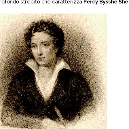
i profondo strepito che caratterizza
Percy Bysshe She