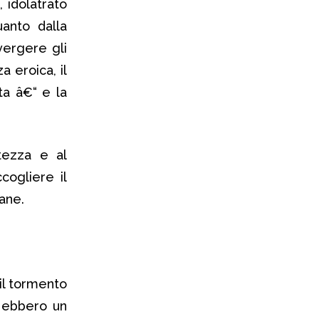
s
, idolatrato
uanto dalla
nvergere gli
a eroica, il
ta â€“ e la
tezza e al
ogliere il
cane.
 il tormento
i ebbero un