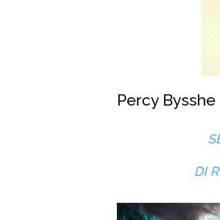
Percy Bysshe S
S
DI 