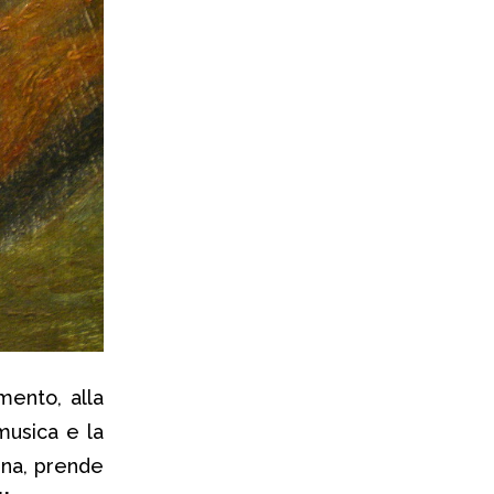
mento, alla
 musica e la
ina, prende