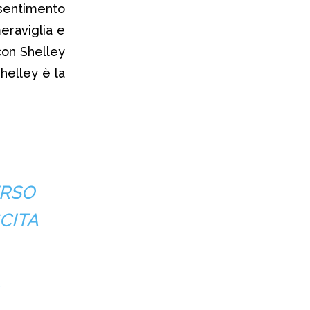
sentimento
eraviglia e
con Shelley
Shelley è la
ERSO
CITA