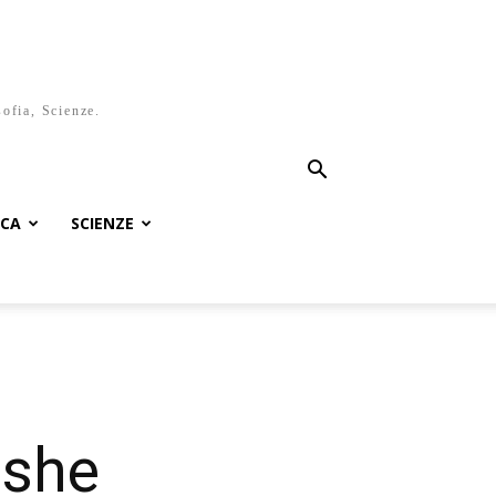
sofia, Scienze.
ICA
SCIENZE
sshe