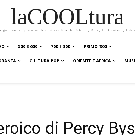
laCOOLtura
ulgazione e approfondimento culturale. Storia, Arte, Letteratura, Filo
VO
500 E 600
700 E 800
PRIMO ‘900
PORANEA
CULTURA POP
ORIENTE E AFRICA
MUS
 eroico di Percy By