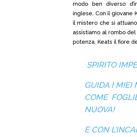
modo ben diverso d’i
inglese. Con il giovane 
il mistero che si attuan
assistiamo al rombo del t
potenza, Keats il fiore d
SPIRITO IMP
GUIDA I MIEI
COME FOGLI
NUOVA!
E CON L’INCA