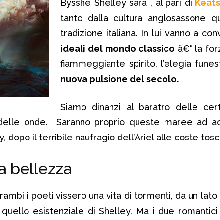
Bysshe Shelley sarà , al pari di
Keat
tanto dalla cultura anglosassone q
tradizione italiana. In lui vanno a co
ideali del mondo classico
â€“ la forz
fiammeggiante spirito, l’elegia funes
nuova pulsione del secolo.
Siamo dinanzi al baratro delle cer
delle onde. Saranno proprio queste maree ad acc
 dopo il terribile naufragio dell’Ariel alle coste tos
a bellezza
trambi i poeti vissero una vita di tormenti, da un lato
tro quello esistenziale di Shelley. Ma i due romantic