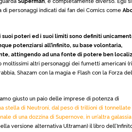
riguarda
Superman
, è completamente diverso. Egli si
ria di personaggi indicati dai fan dei Comics come
Abo
i suoi poteri ed i suoi limiti sono definiti unicamen
que potenziarsi all’infinito, su base volontaria,
nte, attingendo ad una fonte di potere ben localiz
 moltissimi altri personaggi dei fumetti americani (
rabbia, Shazam con la magia e Flash con la Forza del
iamo giusto un paio delle imprese di potenza di
a stella di Neutroni, dal peso di trillioni di tonnellate
onale di una dozzina di Supernove, in un’altra galassi
lla versione alternativa Ultraman) il libro dell’Infinit