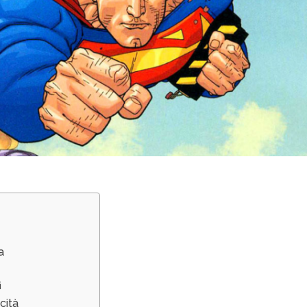
a
i
cità