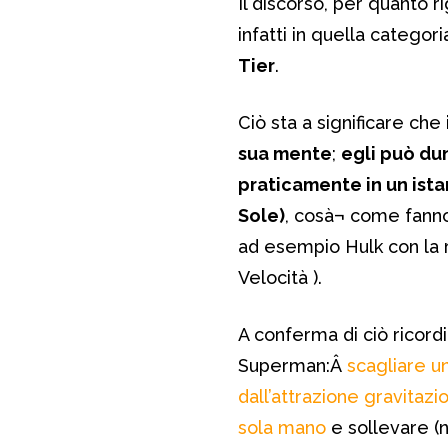
Il discorso, per quanto 
infatti in quella catego
Tier
.
Ciò sta a significare che
sua mente
;
egli può dun
praticamente in un ista
Sole)
, cosà¬ come fanno
ad esempio Hulk con la 
Velocità ).
A conferma di ciò ricord
Superman:Â
scagliare un
dall’attrazione gravitazi
sola mano
e sollevare (ne