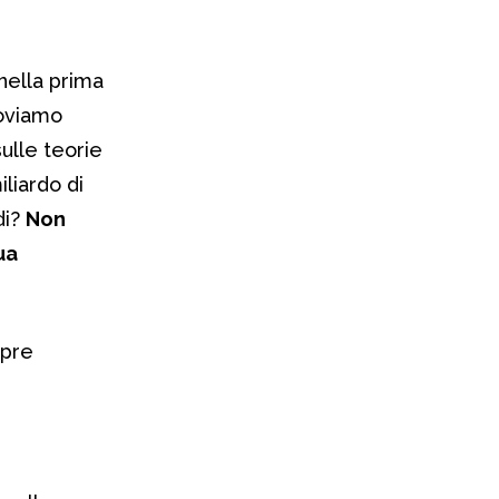
nella prima
roviamo
sulle teorie
iliardo di
di?
Non
ua
mpre