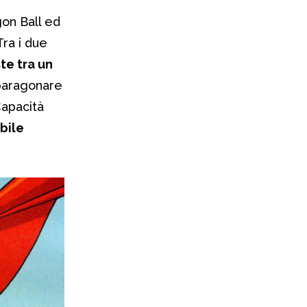
on Ball ed
ra i due
te tra un
 paragonare
 Capacità
bile