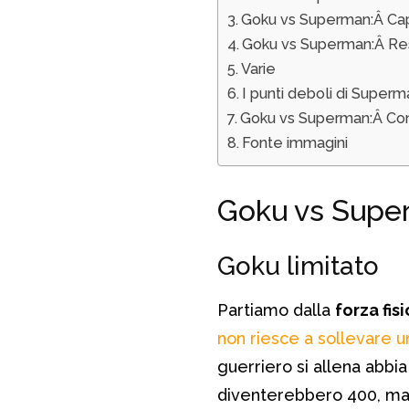
Goku vs Superman:Â Capa
Goku vs Superman:Â Re
Varie
I punti deboli di Super
Goku vs Superman:Â Co
Fonte immagini
Goku vs Supe
Goku limitato
Partiamo dalla
forza fis
non riesce a sollevare u
guerriero si allena abbi
diventerebbero 400, ma 