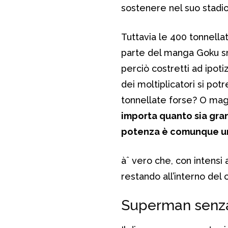
sostenere nel suo stadio
Tuttavia le 400 tonnella
parte del manga Goku sm
perciò costretti ad ipoti
dei moltiplicatori si pot
tonnellate forse? O maga
importa quanto sia gra
potenza è comunque un q
àˆ vero che, con intensi 
restando all’interno del
Superman senza 