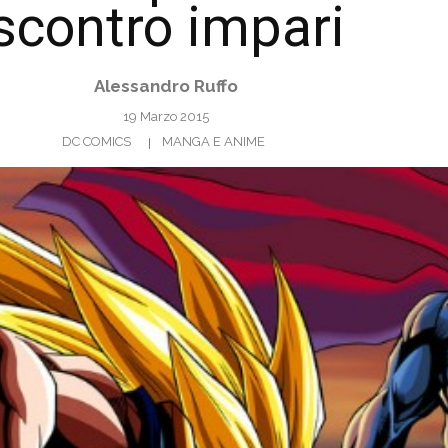
scontro impari
Alessandro Ruffo
19 Marzo 2015
DC COMICS
MANGA E ANIME