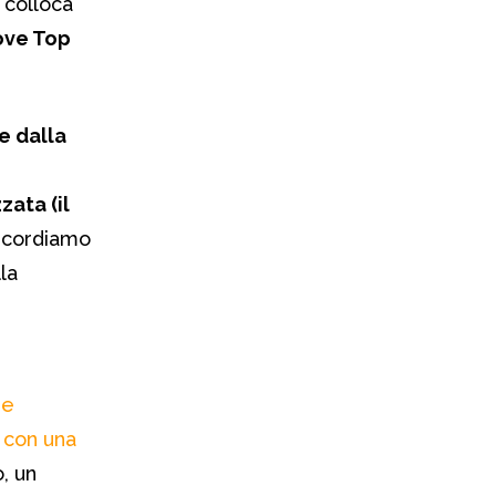
 colloca
ve Top
te dalla
zata (il
ricordiamo
la
 e
a con una
o, un