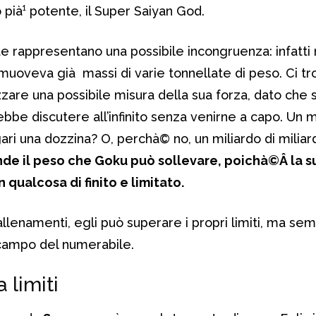
 pià¹ potente, il Super Saiyan God.
te rappresentano una possibile incongruenza: infatti 
uoveva già massi di varie tonnellate di peso. Ci t
zzare una possibile misura della sua forza, dato che 
rebbe discutere all’infinito senza venirne a capo. Un m
ri una dozzina? O, perchà© no, un miliardo di miliar
nde il peso che Goku può sollevare, poichà©Â la s
ualcosa di finito e limitato.
allenamenti, egli può superare i propri limiti, ma se
 campo del numerabile.
limiti