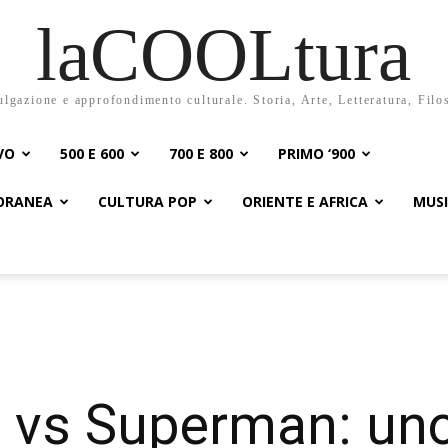
laCOOLtura
ulgazione e approfondimento culturale. Storia, Arte, Letteratura, Filo
VO
500 E 600
700 E 800
PRIMO ‘900
PORANEA
CULTURA POP
ORIENTE E AFRICA
MUS
 vs Superman: un