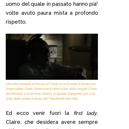
uomo del quale in passato hanno pià¹
volte avuto paura mista a profondo
rispetto.
Uno dei momenti di House of Cards in cui il reale si fonde con
l’impossibile: Frank Underwood viene colto dalla moglie Claire
sconfortato e in lacrime. Inizierà in questo frangente una, e la
sola, delle scene di sesso pià¹ inquietanti mai viste.
Ed ecco venir fuori la
first lady
,
Claire, che desidera avere sempre