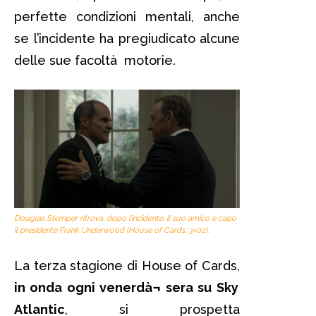
perfette condizioni mentali, anche
se l’incidente ha pregiudicato alcune
delle sue facoltà motorie.
Douglas Stemper ritrova, dopo l’incidente, il suo amico e capo
il presidente Frank Underwood (House of Cards, 3×02).
La terza stagione di House of Cards,
in onda ogni venerdà¬ sera su Sky
Atlantic
, si prospetta