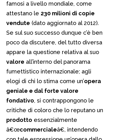
famosi a livello mondiale, come
attestano le
230 milioni di copie
vendute
(dato aggiornato al 2012).
Se sul suo successo dunque c’è ben
poco da discutere, del tutto diversa
appare la questione relativa al suo
valore
all’interno del panorama
fumettistico internazionale; agli
elogi di chi lo stima come un’
opera
geniale e dal forte valore
fondativo
, si contrappongono le
critiche di coloro che lo reputano un
prodotto
essenzialmente
â€œ
commerciale
â€, intendendo
con tale espressione un’opera dallo