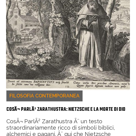
FILOSOFIA CONTEMPORANEA
COSÃ¬ PARLÃ² ZARATHUSTRA: NIETZSCHE E LA MORTE DI DIO
CosÃ¬ ParlÃ² Zarathustra Ã¨ un testo
straordinariamente ricco di simboli biblici,
alchemici e pagani. Ãˆ qui che Nietzsche