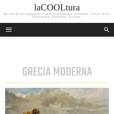
laCOOLtura
Rivista di divulgazione e approfondimento culturale. Storia, Arte,
Letteratura, Filosofia, Scienze.
GRECIA MODERNA