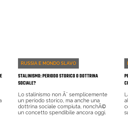
RUSSIA E MONDO SLAVO
E
STALINISMO: PERIODO STORICO O DOTTRINA
P
SOCIALE?
C
Lo stalinismo non Ã¨ semplicemente
L
a
un periodo storico, ma anche una
a
dottrina sociale compiuta, nonchÃ©
c
un concetto spendibile ancora oggi.
s