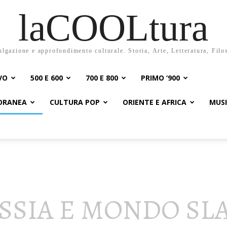
laCOOLtura
ulgazione e approfondimento culturale. Storia, Arte, Letteratura, Filo
VO
500 E 600
700 E 800
PRIMO ‘900
PORANEA
CULTURA POP
ORIENTE E AFRICA
MUS
SSIA E MONDO SL