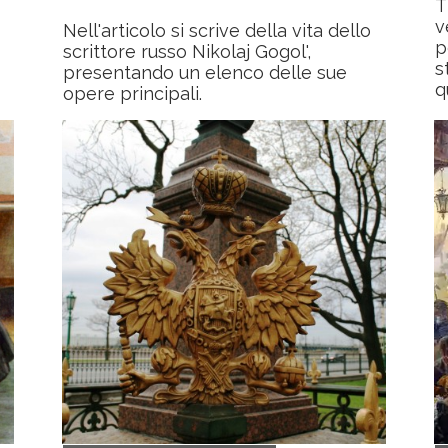
T
v
Nell'articolo si scrive della vita dello
p
scrittore russo Nikolaj Gogol',
s
presentando un elenco delle sue
q
opere principali.