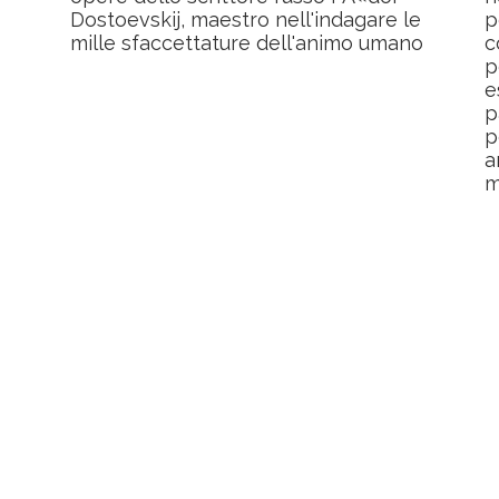
Dostoevskij, maestro nell'indagare le
p
mille sfaccettature dell'animo umano
c
p
e
p
p
a
m