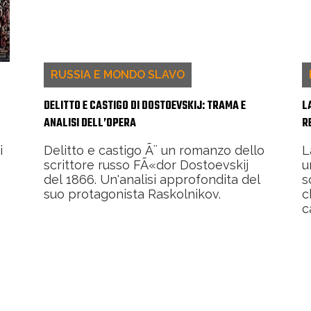
RUSSIA E MONDO SLAVO
DELITTO E CASTIGO DI DOSTOEVSKIJ: TRAMA E
L
ANALISI DELL’OPERA
R
i
Delitto e castigo Ã¨ un romanzo dello
L
scrittore russo FÃ«dor Dostoevskij
u
del 1866. Un'analisi approfondita del
s
suo protagonista Raskolnikov.
c
c