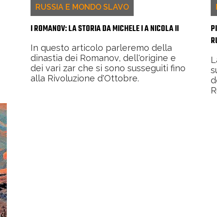
RUSSIA E MONDO SLAVO
I ROMANOV: LA STORIA DA MICHELE I A NICOLA II
P
R
In questo articolo parleremo della
dinastia dei Romanov, dell'origine e
L
dei vari zar che si sono susseguiti fino
s
alla Rivoluzione d'Ottobre.
d
R