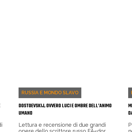
RUSSIA E MONDO SLAVO
E
DOSTOEVSKIJ, OVVERO LUCI E OMBRE DELL’ANIMO
M
UMANO
D
di
Lettura e recensione di due grandi
P
opere dello scrittore russo FÃ«dor
n