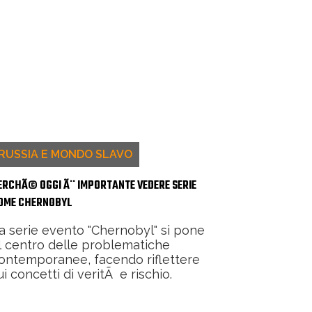
RUSSIA E MONDO SLAVO
ERCHÃ© OGGI Ã¨ IMPORTANTE VEDERE SERIE
OME CHERNOBYL
a serie evento "Chernobyl" si pone
l centro delle problematiche
ontemporanee, facendo riflettere
ui concetti di veritÃ e rischio.