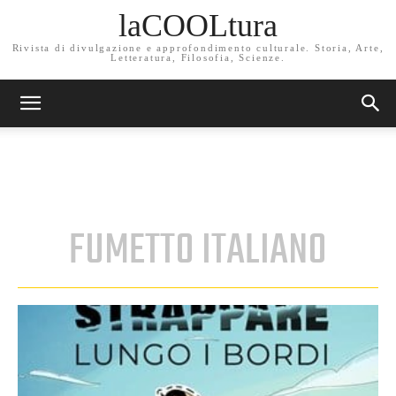
laCOOLtura
Rivista di divulgazione e approfondimento culturale. Storia, Arte,
Letteratura, Filosofia, Scienze.
FUMETTO ITALIANO