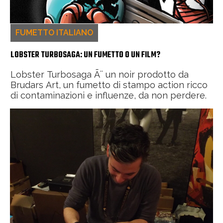
FUMETTO ITALIANO
LOBSTER TURBOSAGA: UN FUMETTO O UN FILM?
Lobster Turbosaga Ã¨ un noir prodotto da
Brudars Art, un fumetto di stampo action ricco
di contaminazioni e influenze, da non perdere.