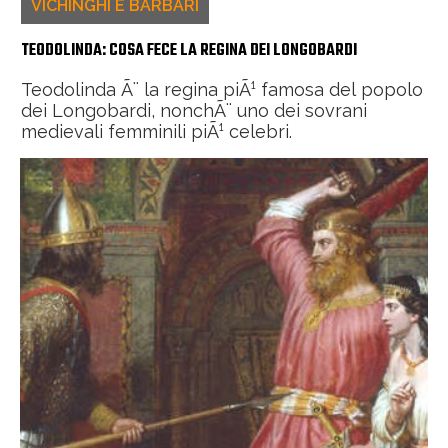
VICHINGHI E BARBARI
TEODOLINDA: COSA FECE LA REGINA DEI LONGOBARDI
Teodolinda Ã¨ la regina piÃ¹ famosa del popolo
dei Longobardi, nonchÃ¨ uno dei sovrani
medievali femminili piÃ¹ celebri.