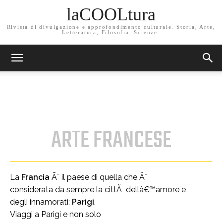
laCOOLtura
Rivista di divulgazione e approfondimento culturale. Storia, Arte,
Letteratura, Filosofia, Scienze.
ARTE FRANCESE
La
Francia
Ã¨ il paese di quella che Ã¨
considerata da sempre la cittÃ dellâ€™amore e
degli innamorati:
Parigi
.
Viaggi a Parigi e non solo