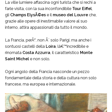
La ville lumiere affascina ogni turista che si rechi a
farle visita, con la sua inconfondibile
Tour Eiffel
,
gli
Champs ElysÃ©es
e il
museo del Louvre
che,
grazie alle opere di inestimabile valore al suo
interno, attira appassionati da tutto il mondo.
La Francia, perÃ², non Ã¨ solo Parigi, ma anche i
sontuosi castelli della
Loira
, lâ€™incredibile e
rinomata
Costa Azzurra
, il caratteristico
Monte
Saint Michel
e non solo.
Ogni angolo della Francia nasconde un pezzo
fondamentale della storia e della cultura non solo
francese, ma europea e internazionale.