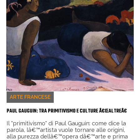
ARTE FRANCESE
PAUL GAUGUIN: TRA PRIMITIVISMO E CULTURE Â€ŒALTREÂ€
Il "primitivismo" di Paul Gauguin: come dice la
parola, lâ€™artista vuole tornare alle origini,
alla purezza dellâ€™opera dâ€™arte e prima