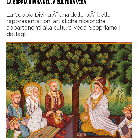
LA COPPIA DIVINA NELLA CULTURA VEDA
La Coppia Divina Ã¨ una delle piÃ¹ belle
rappresentazioni artistiche filosofiche
appartenenti alla cultura Veda. Scopriamo i
dettagli.