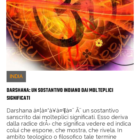
INDIA
DARSHANA: UN SOSTANTIVO INDIANO DAI MOLTEPLICI
SIGNIFICATI
Darshana à¤¦à¤°à¥à¤¶à¤¨ Ã¨ un sostantivo
sanscrito dai molteplici significati. Esso deriva
dalla radice drÅ› che significa vedere ed indica
colui che espone, che mostra, che rivela. In
ambito teologico o filosofico tale termine