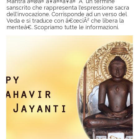
Mantra à¤®à¤¨à¥à¤¤à¥à¤° Ã¨ un termine
sanscrito che rappresenta l'espressione sacra
dell'invocazione. Corrisponde ad un verso del
Veda e si traduce con â€œciÃ² che libera la
menteâ€. Scopriamo tutte le informazioni.