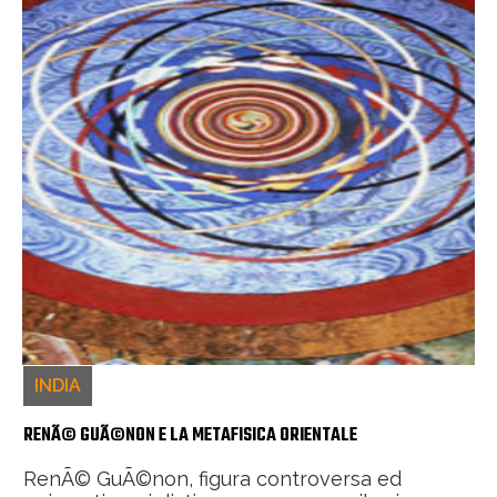
INDIA
RENÃ© GUÃ©NON E LA METAFISICA ORIENTALE
RenÃ© GuÃ©non, figura controversa ed