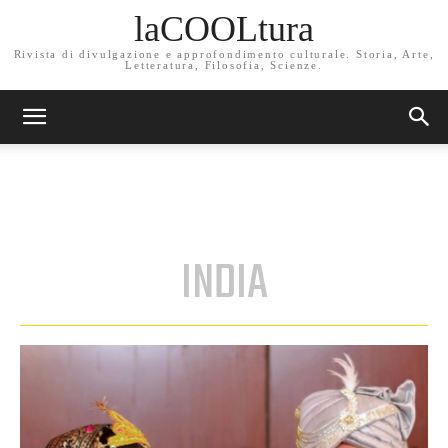
laCOOLtura
Rivista di divulgazione e approfondimento culturale. Storia, Arte,
Letteratura, Filosofia, Scienze.
INDIA