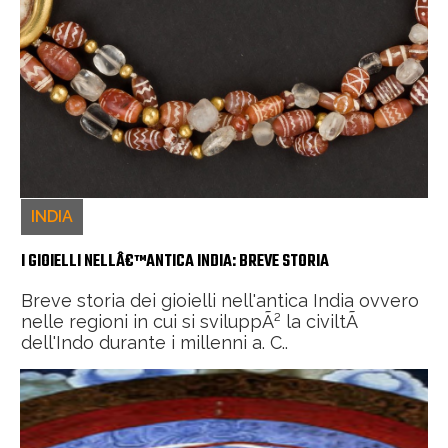
INDIA
I GIOIELLI NELLÂ€™ANTICA INDIA: BREVE STORIA
Breve storia dei gioielli nell'antica India ovvero
nelle regioni in cui si sviluppÃ² la civiltÃ
dell'Indo durante i millenni a. C..