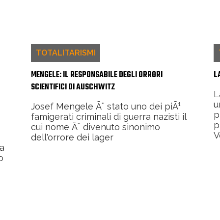
TOTALITARISMI
MENGELE: IL RESPONSABILE DEGLI ORRORI
L
SCIENTIFICI DI AUSCHWITZ
L
u
Josef Mengele Ã¨ stato uno dei piÃ¹
p
famigerati criminali di guerra nazisti il
p
cui nome Ã¨ divenuto sinonimo
V
dell'orrore dei lager
a
o