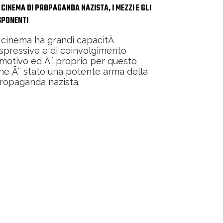
L CINEMA DI PROPAGANDA NAZISTA, I MEZZI E GLI
SPONENTI
l cinema ha grandi capacitÃ
spressive e di coinvolgimento
motivo ed Ã¨ proprio per questo
he Ã¨ stato una potente arma della
ropaganda nazista.