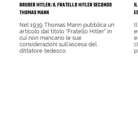
BRUDER HITLER: IL FRATELLO HITLER SECONDO
I
THOMAS MANN
E
i
Nel 1939 Thomas Mann pubblica un
I
.
articolo dal titolo "Fratello Hitler" in
e
cui non mancano le sue
e
considerazioni sull'ascesa del
c
dittatore tedesco.
p