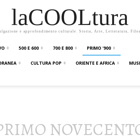
laCOOLtura
ulgazione e approfondimento culturale. Storia, Arte, Letteratura, Filo
VO
500 E 600
700 E 800
PRIMO ‘900
PORANEA
CULTURA POP
ORIENTE E AFRICA
MUS
PRIMO NOVECENT