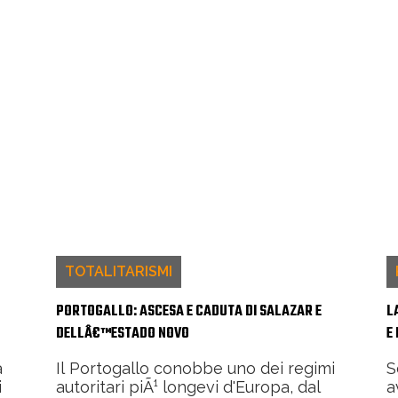
TOTALITARISMI
PORTOGALLO: ASCESA E CADUTA DI SALAZAR E
L
DELLÂ€™ESTADO NOVO
E
a
Il Portogallo conobbe uno dei regimi
S
i
autoritari piÃ¹ longevi d'Europa, dal
a