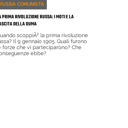
RUSSIA COMUNISTA
A PRIMA RIVOLUZIONE RUSSA: I MOTI E LA
ASCITA DELLA DUMA
uando scoppiÃ² la prima rivoluzione
ussa? Il 9 gennaio 1905. Quali furono
e forze che vi parteciparono? Che
onseguenze ebbe?