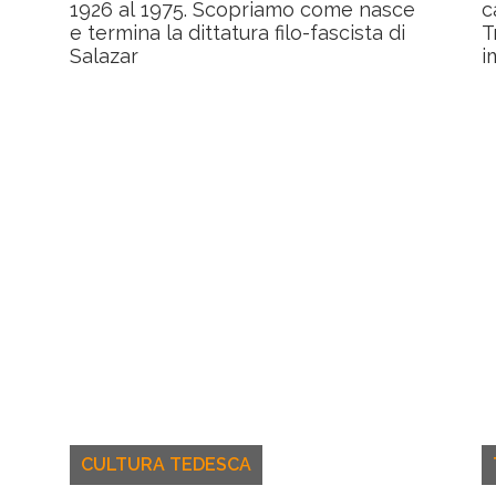
1926 al 1975. Scopriamo come nasce
c
e termina la dittatura filo-fascista di
T
Salazar
i
CULTURA TEDESCA