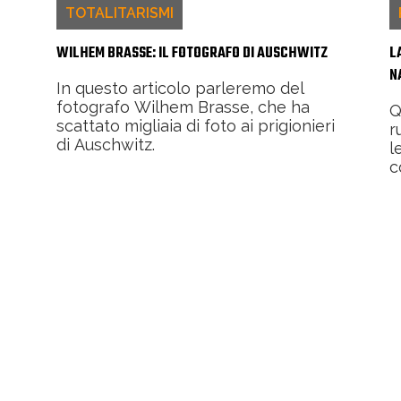
TOTALITARISMI
WILHEM BRASSE: IL FOTOGRAFO DI AUSCHWITZ
L
N
In questo articolo parleremo del
fotografo Wilhem Brasse, che ha
Q
scattato migliaia di foto ai prigionieri
r
di Auschwitz.
l
c