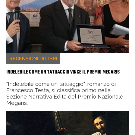
RECENSIONI DI LIBRI
INDELEBILE COME UN TATUAGGIO VINCE IL PREMIO MEGARIS
"Indelebile come un tatuaggio", romanzo di
Francesco Testa, si classifica primo nella
Sezione Narrativa Edita del Premio Nazionale
Megaris.