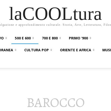
laCOOLtura
ulgazione e approfondimento culturale. Storia, Arte, Letteratura, Filo
VO
500 E 600
700 E 800
PRIMO ‘900
PORANEA
CULTURA POP
ORIENTE E AFRICA
MUS
BAROCCO