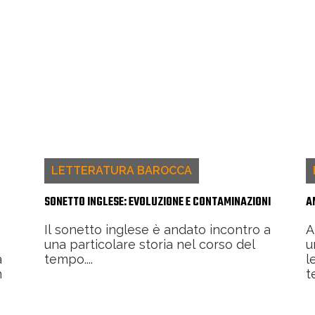
LETTERATURA BAROCCA
SONETTO INGLESE: EVOLUZIONE E CONTAMINAZIONI
A
Il sonetto inglese è andato incontro a
A
una particolare storia nel corso del
u
a
tempo....
l
n
t