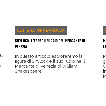
LETTERATURA BAROCCA
SHYLOCK: L’EBREO USURAIO DEL MERCANTE DI
M
VENEZIA
L
el
In questo articolo esploreremo la
M
figura di Shylock e il suo ruolo ne Il
g
a
Mercante di Venezia di Wililam
C
Shakespeare.
i
M