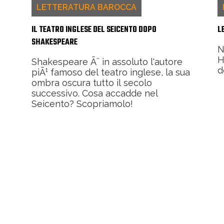
LETTERATURA BAROCCA
IL TEATRO INGLESE DEL SEICENTO DOPO
L
SHAKESPEARE
N
H
Shakespeare Ã¨ in assoluto l'autore
d
piÃ¹ famoso del teatro inglese, la sua
ombra oscura tutto il secolo
successivo. Cosa accadde nel
Seicento? Scopriamolo!