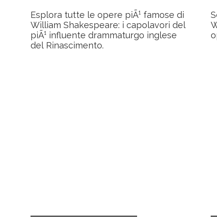
Esplora tutte le opere piÃ¹ famose di
S
William Shakespeare: i capolavori del
W
piÃ¹ influente drammaturgo inglese
o
del Rinascimento.