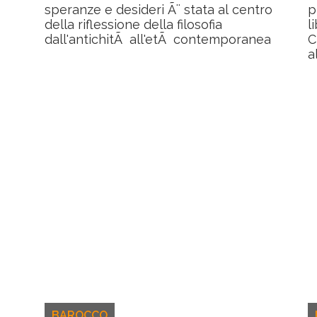
speranze e desideri Ã¨ stata al centro
p
della riflessione della filosofia
l
dall'antichitÃ all'etÃ contemporanea
C
a
BAROCCO