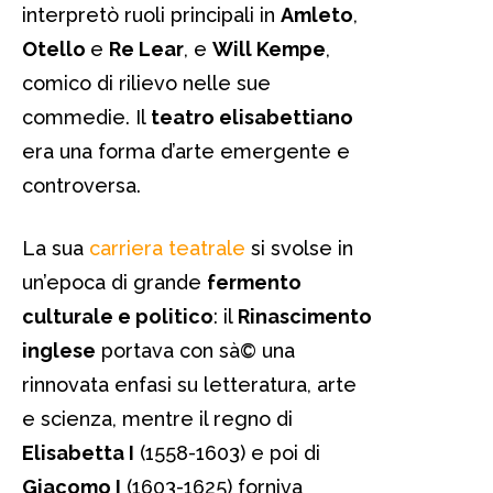
interpretò ruoli principali in
Amleto
,
Otello
e
Re Lear
, e
Will Kempe
,
comico di rilievo nelle sue
commedie. Il
teatro elisabettiano
era una forma d’arte emergente e
controversa.
La sua
carriera teatrale
si svolse in
un’epoca di grande
fermento
culturale e politico
: il
Rinascimento
inglese
portava con sà© una
rinnovata enfasi su letteratura, arte
e scienza, mentre il regno di
Elisabetta I
(1558-1603) e poi di
Giacomo I
(1603-1625) forniva