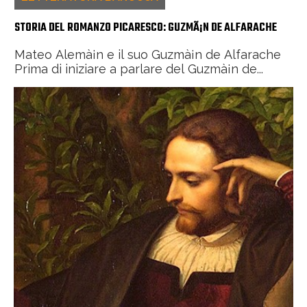
STORIA DEL ROMANZO PICARESCO: GUZMÃ¡N DE ALFARACHE
Mateo Alemà¡n e il suo Guzmà¡n de Alfarache
Prima di iniziare a parlare del Guzmà¡n de...