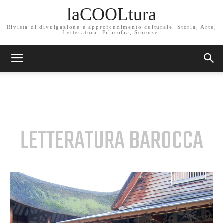
laCOOLtura
Rivista di divulgazione e approfondimento culturale. Storia, Arte,
Letteratura, Filosofia, Scienze.
LETTERATURA BAROCCA