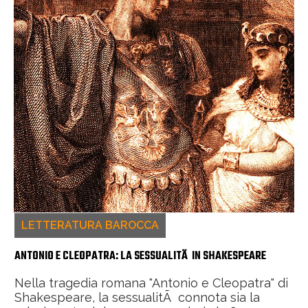
LETTERATURA BAROCCA
ANTONIO E CLEOPATRA: LA SESSUALITÃ IN SHAKESPEARE
Nella tragedia romana "Antonio e Cleopatra" di
Shakespeare, la sessualitÃ connota sia la