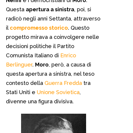
Nenni
e i democristiani di
Moro
.
Questa
apertura a sinistra
, poi, si
radicò negli anni Settanta, attraverso
il
compromesso storico
. Questo
progetto mirava a coinvolgere nelle
decisioni politiche il Partito
Comunista Italiano di
Enrico
Berlinguer
.
Moro
, però, a causa di
questa apertura a sinistra, nel teso
contesto della
Guerra Fredda
tra
Stati Uniti e
Unione Sovietica
,
divenne una figura divisiva.