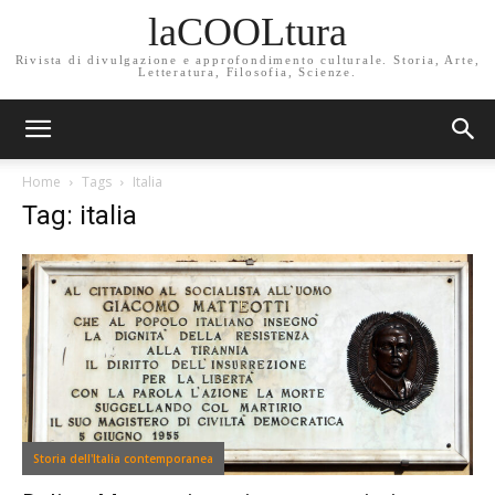
laCOOLtura
Rivista di divulgazione e approfondimento culturale. Storia, Arte,
Letteratura, Filosofia, Scienze.
Home
Tags
Italia
Tag: italia
Storia dell'Italia contemporanea