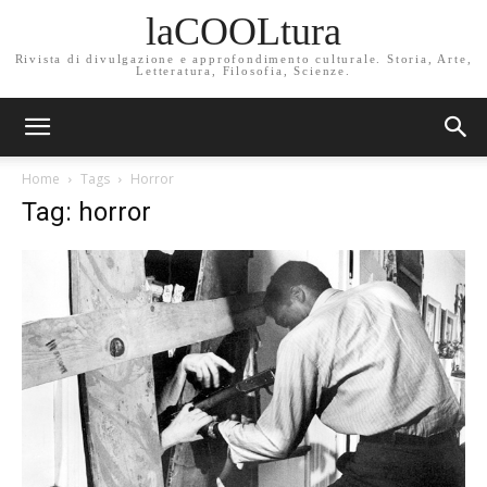
laCOOLtura
Rivista di divulgazione e approfondimento culturale. Storia, Arte,
Letteratura, Filosofia, Scienze.
Home
Tags
Horror
Tag: horror