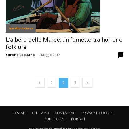
Fumetto italiano
L’albero delle Maree: un fumetto tra horror e
folklore
Simone Capuano
-
4 Maggio 2017
1
1
2
3
LO STAFF
CHI SIAMO
CONTATTACI
PRIVACY E COOKIES
PUBBLICITÃ€
PORTALI