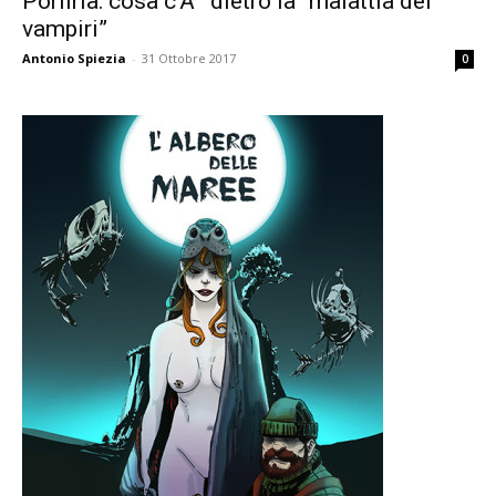
Porfiria: cosa c’Ã¨ dietro la “malattia dei
vampiri”
Antonio Spiezia
-
31 Ottobre 2017
0