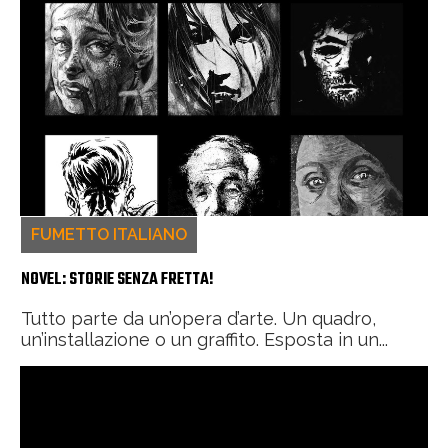
FUMETTO ITALIANO
NOVEL: STORIE SENZA FRETTA!
Tutto parte da un’opera d’arte. Un quadro,
un’installazione o un graffito. Esposta in un...