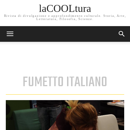
laCOOLtura
Rivista di divulgazione e approfondimento culturale. Storia, Arte,
Letteratura, Filosofia, Scienze.
FUMETTO ITALIANO