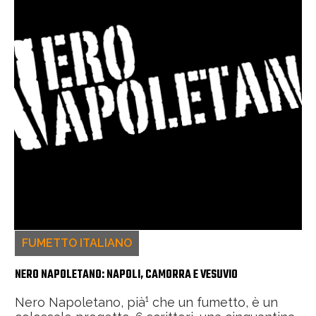
FUMETTO ITALIANO
NERO NAPOLETANO: NAPOLI, CAMORRA E VESUVIO
Nero Napoletano, pià¹ che un fumetto, è un