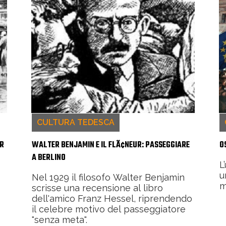
CULTURA TEDESCA
ER
WALTER BENJAMIN E IL FLÃ¢NEUR: PASSEGGIARE
O
A BERLINO
L
u
Nel 1929 il filosofo Walter Benjamin
m
scrisse una recensione al libro
dell'amico Franz Hessel, riprendendo
il celebre motivo del passeggiatore
"senza meta".