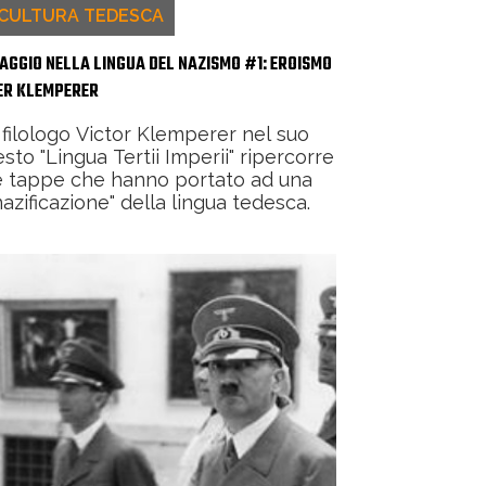
CULTURA TEDESCA
IAGGIO NELLA LINGUA DEL NAZISMO #1: EROISMO
ER KLEMPERER
l filologo Victor Klemperer nel suo
esto "Lingua Tertii Imperii" ripercorre
e tappe che hanno portato ad una
nazificazione" della lingua tedesca.