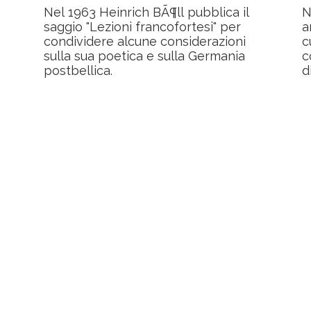
Nel 1963 Heinrich BÃ¶ll pubblica il
N
saggio "Lezioni francofortesi" per
a
condividere alcune considerazioni
c
sulla sua poetica e sulla Germania
c
postbellica.
d