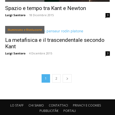
Spazio e tempo tra Kant e Newton
Luigi Santoro
-
18 Dicembre 2015
3
Illuminismo e Rivoluzione
La metafisica e il trascendentale secondo
Kant
Luigi Santoro
-
4 Dicembre 2015
3
1
2
LO STAFF
CHI SIAMO
CONTATTACI
PRIVACY E COOKIES
PUBBLICITÃ€
PORTALI