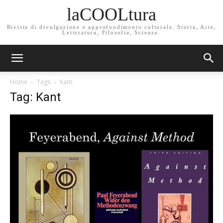
laCOOLtura
Rivista di divulgazione e approfondimento culturale. Storia, Arte,
Letteratura, Filosofia, Scienze.
Home
Tags
Kant
Tag: Kant