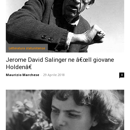
Letteratura statunitense
Jerome David Salinger ne â€œIl giovane
Holdenâ€
Maurizio Marchese
-
29 Aprile 2018
0