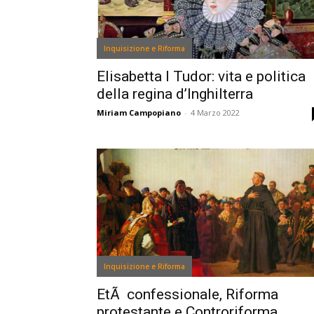
Inquisizione e Riforma
Elisabetta I Tudor: vita e politica
della regina d’Inghilterra
Miriam Campopiano
-
4 Marzo 2022
Inquisizione e Riforma
EtÃ confessionale, Riforma
protestante e Controriforma