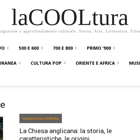
laCOOLtura
ulgazione e approfondimento culturale. Storia, Arte, Letteratura, Filo
VO
500 E 600
700 E 800
PRIMO ‘900
PORANEA
CULTURA POP
ORIENTE E AFRICA
MUS
te
Inquisizione e Riforma
La Chiesa anglicana: la storia, le
caratteristiche, le origini