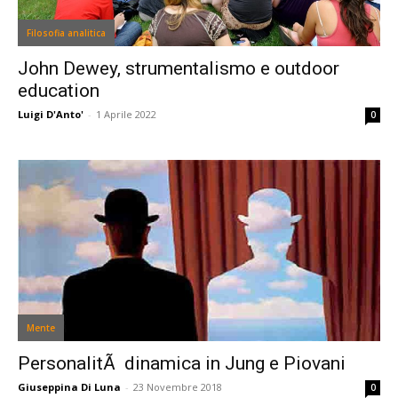
Filosofia analitica
John Dewey, strumentalismo e outdoor
education
Luigi D'Anto'
-
1 Aprile 2022
0
Mente
PersonalitÃ dinamica in Jung e Piovani
Giuseppina Di Luna
-
23 Novembre 2018
0