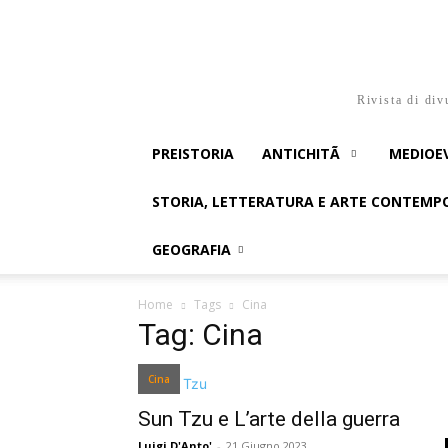
Rivista di div
PREISTORIA
ANTICHITÃ
MEDIOE
STORIA, LETTERATURA E ARTE CONTEM
GEOGRAFIA
Home
Tags
Cina
Tag: Cina
Cina
Sun Tzu e L’arte della guerra
Luigi D'Anto'
-
21 Giugno 2023