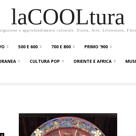
laCOOLtura
ulgazione e approfondimento culturale. Storia, Arte, Letteratura, Filo
VO
500 E 600
700 E 800
PRIMO ‘900
PORANEA
CULTURA POP
ORIENTE E AFRICA
MUS
0