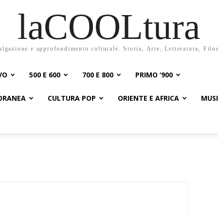
laCOOLtura
ulgazione e approfondimento culturale. Storia, Arte, Letteratura, Filo
VO
500 E 600
700 E 800
PRIMO ‘900
PORANEA
CULTURA POP
ORIENTE E AFRICA
MUS