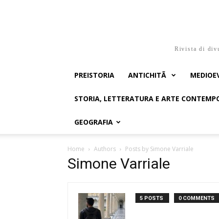
Rivista di div
PREISTORIA
ANTICHITÃ
MEDIOE
STORIA, LETTERATURA E ARTE CONTEM
GEOGRAFIA
Home
Authors
Posts by Simone Varriale
Simone Varriale
5 POSTS
0 COMMENTS