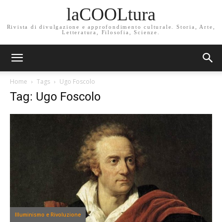
laCOOLtura
Rivista di divulgazione e approfondimento culturale. Storia, Arte,
Letteratura, Filosofia, Scienze.
Home
Tags
Ugo Foscolo
Tag: Ugo Foscolo
Illuminismo e Rivoluzione