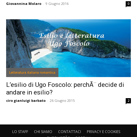
Giovannina Molaro
-
9 Giugno 2016
0
Letteratura italiana romantica
L’esilio di Ugo Foscolo: perchÃ¨ decide di
andare in esilio?
ciro gianluigi barbato
-
26 Giugno 2015
2
LO STAFF
CHI SIAMO
CONTATTACI
PRIVACY E COOKIES