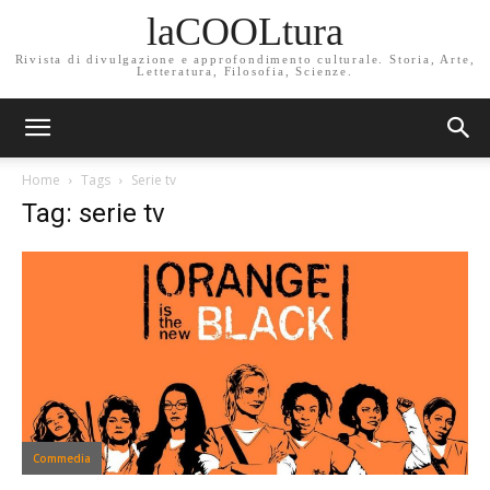
laCOOLtura
Rivista di divulgazione e approfondimento culturale. Storia, Arte,
Letteratura, Filosofia, Scienze.
Home
Tags
Serie tv
Tag: serie tv
Commedia