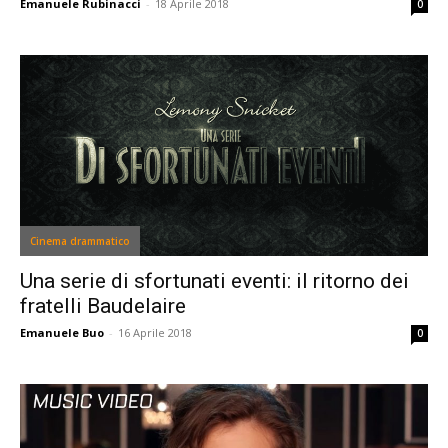
Emanuele Rubinacci
-
18 Aprile 2018
0
Cinema drammatico
Una serie di sfortunati eventi: il ritorno dei
fratelli Baudelaire
Emanuele Buo
-
16 Aprile 2018
0