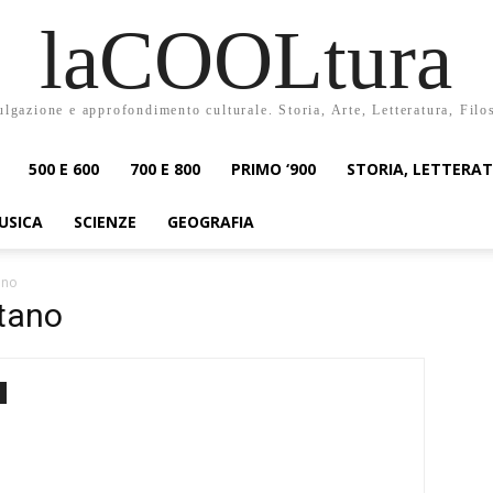
laCOOLtura
ulgazione e approfondimento culturale. Storia, Arte, Letteratura, Filo
500 E 600
700 E 800
PRIMO ‘900
STORIA, LETTERA
USICA
SCIENZE
GEOGRAFIA
ano
tano