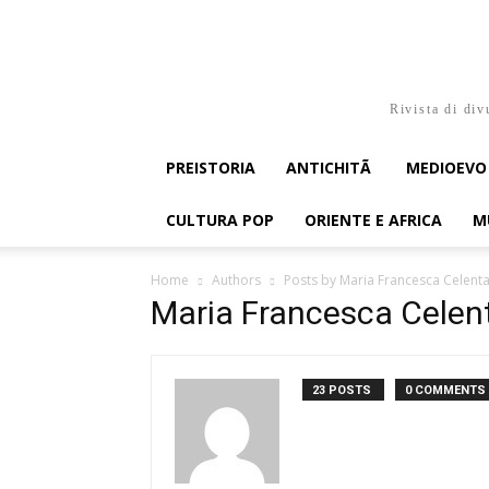
Rivista di div
PREISTORIA
ANTICHITÃ
MEDIOEVO
CULTURA POP
ORIENTE E AFRICA
M
Home
Authors
Posts by Maria Francesca Celent
Maria Francesca Celen
23 POSTS
0 COMMENTS