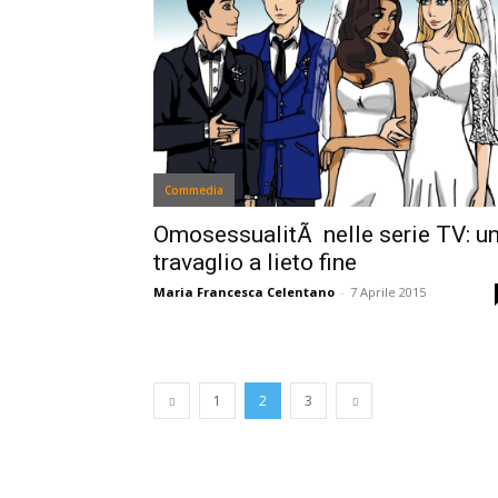
Commedia
OmosessualitÃ nelle serie TV: u
travaglio a lieto fine
Maria Francesca Celentano
-
7 Aprile 2015
1
2
3