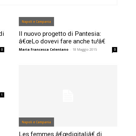
Napoli e Campania
di
Il nuovo progetto di Pantesia:
â€œLo dovevi fare anche tu!â€
Maria Francesca Celentano
-
18 Maggio 2015
0
0
1
Napoli e Campania
Les femmes â€œdigitaliâ€ di