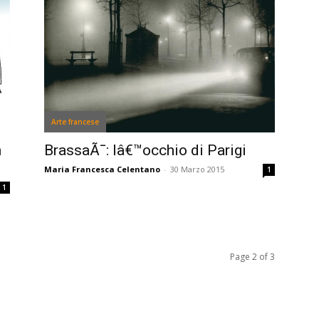
Arte francese
n
BrassaÃ¯: lâ€™occhio di Parigi
Maria Francesca Celentano
-
30 Marzo 2015
1
1
Page 2 of 3