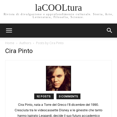
laCOOLtura
Rivista di divulgazione e approfondimento culturale. Storia, Arte,
Letteratura, Filosofia, Scienze.
Home
Authors
Posts by Cira Pinto
Cira Pinto
92 POSTS
0 COMMENTS
Cira Pinto, nata a Torre del Greco l'8 dicembre del 1990.
Cresciuta tra le videocassette Disney e le ginestre che tanto
hanno ispirato Leopardi, decide il suo futuro accademico