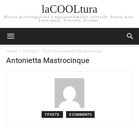
laCOOLtura
Rivista di divulgazione e approfondimento culturale. Storia, Arte,
Letteratura, Filosofia, Scienze.
Home
Authors
Posts by Antonietta Mastrocinque
Antonietta Mastrocinque
7 POSTS
0 COMMENTS