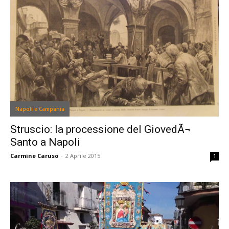
Napoli e Campania
Struscio: la processione del GiovedÃ¬
Santo a Napoli
Carmine Caruso
-
2 Aprile 2015
1