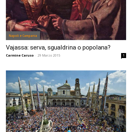
Napoli e Campania
Vajassa: serva, sgualdrina o popolana?
Carmine Caruso
-
29 Marzo 2015
1