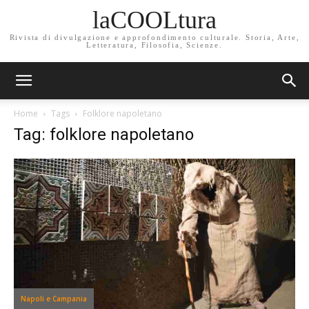
laCOOLtura
Rivista di divulgazione e approfondimento culturale. Storia, Arte,
Letteratura, Filosofia, Scienze.
Home
Tags
Folklore napoletano
Tag: folklore napoletano
Napoli e Campania