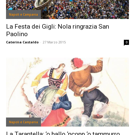
Napoli e Campania
La Festa dei Gigli: Nola ringrazia San
Paolino
Caterina Castaldo
-
27 Marzo 2015
0
Napoli e Campania
La Tarantella: ‘o ballo ‘ncopp ‘o tammurro