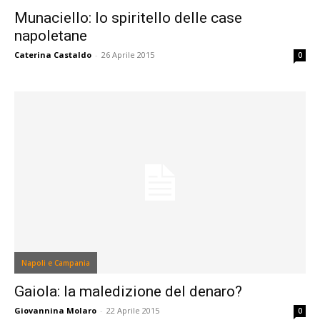
Munaciello: lo spiritello delle case
napoletane
Caterina Castaldo
-
26 Aprile 2015
0
Napoli e Campania
Gaiola: la maledizione del denaro?
Giovannina Molaro
-
22 Aprile 2015
0