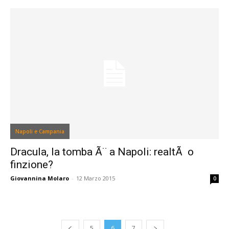
Napoli e Campania
Dracula, la tomba Ã¨ a Napoli: realtÃ o
finzione?
Giovannina Molaro
-
12 Marzo 2015
0
5
6
7