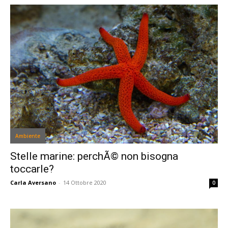
Ambiente
Stelle marine: perchÃ© non bisogna
toccarle?
Carla Aversano
-
14 Ottobre 2020
0