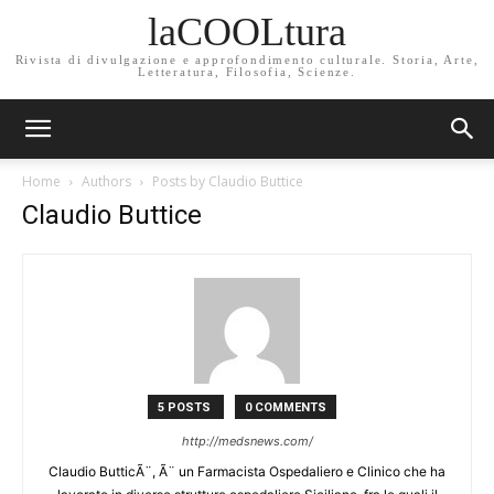
laCOOLtura
Rivista di divulgazione e approfondimento culturale. Storia, Arte,
Letteratura, Filosofia, Scienze.
Home
Authors
Posts by Claudio Buttice
Claudio Buttice
5 POSTS
0 COMMENTS
http://medsnews.com/
Claudio ButticÃ¨, Ã¨ un Farmacista Ospedaliero e Clinico che ha