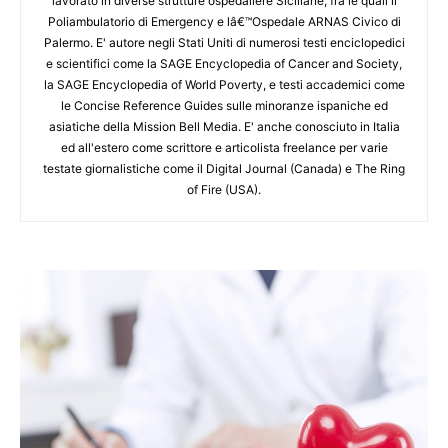
lavorato in diverse strutture ospedaliere Siciliane, fra le quali il
Poliambulatorio di Emergency e lâ€™Ospedale ARNAS Civico di
Palermo. E' autore negli Stati Uniti di numerosi testi enciclopedici
e scientifici come la SAGE Encyclopedia of Cancer and Society,
la SAGE Encyclopedia of World Poverty, e testi accademici come
le Concise Reference Guides sulle minoranze ispaniche ed
asiatiche della Mission Bell Media. E' anche conosciuto in Italia
ed all'estero come scrittore e articolista freelance per varie
testate giornalistiche come il Digital Journal (Canada) e The Ring
of Fire (USA).