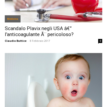
Medicina
Scandalo Plavix negli USA â€”
l’anticoagulante Ã¨ pericoloso?
Claudio Buttice
-
8 Febbraio 2017
0